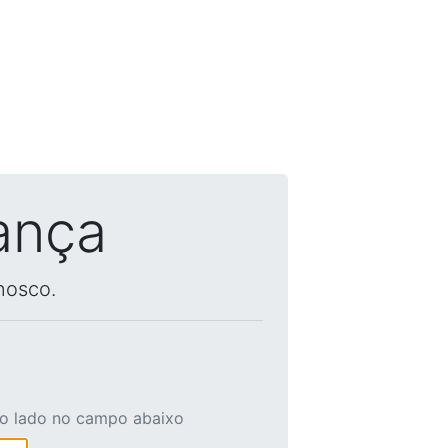
ança
nosco.
ao lado no campo abaixo