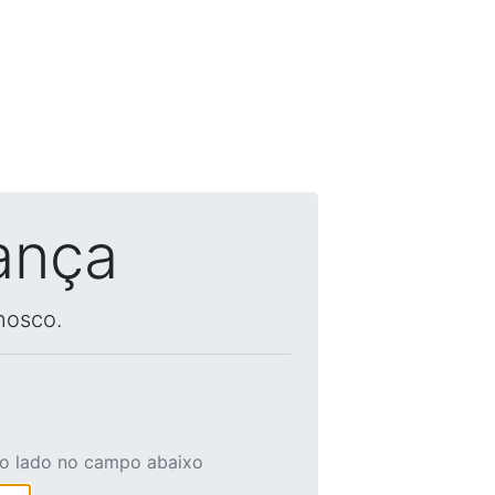
ança
nosco.
ao lado no campo abaixo