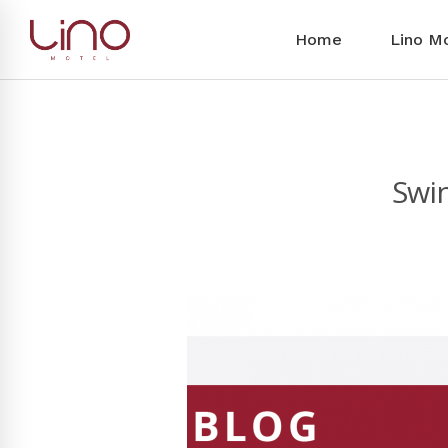
Home
Lino M
Swin