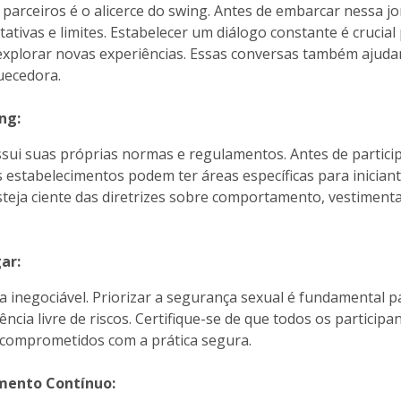
arceiros é o alicerce do swing. Antes de embarcar nessa jo
ativas e limites. Estabelecer um diálogo constante é crucia
explorar novas experiências. Essas conversas também ajudam
uecedora.
ng:
sui suas próprias normas e regulamentos. Antes de particip
uns estabelecimentos podem ter áreas específicas para inici
steja ciente das diretrizes sobre comportamento, vestiment
.
ar:
a inegociável. Priorizar a segurança sexual é fundamental p
ncia livre de riscos. Certifique-se de que todos os participa
 comprometidos com a prática segura.
mento Contínuo: