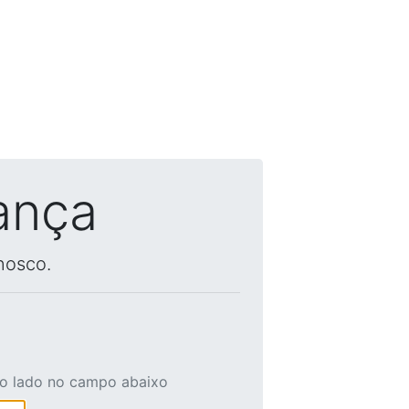
ança
nosco.
ao lado no campo abaixo