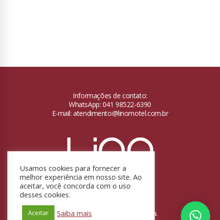
Informações de contato:
WhatsApp: 041 98522-6390
E-mail: atendimento@linomotel.com.br
Usamos cookies para fornecer a
melhor experiência em nosso site. Ao
aceitar, você concorda com o uso
desses cookies.
Copyright © 2024.
Todos os direitos reservados.
Saiba mais
Aceitar
Desenvolvido por Ariane Souza.