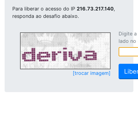
Para liberar o acesso
do IP
216.73.217.140
,
responda ao desafio abaixo.
Digite 
lado no
[trocar imagem]