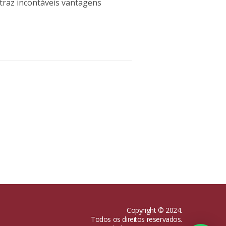
s traz incontáveis vantagens
A primeira vez em u
Copyright © 2024.
Todos os direitos reservados.